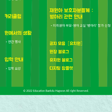
・미취원아 부모-영아 교실 '병아리' 참가 신청
・연간 행사
・입학 요강
© 2022 Education Baekdu Hagwon All right Reserved.