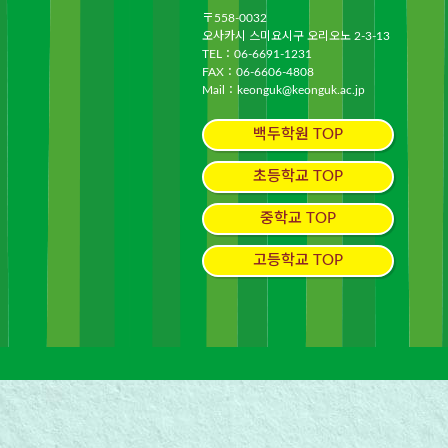
〒558-0032
오사카시 스미요시구 오리오노 2-3-13
TEL：
06-6691-1231
FAX：06-6606-4808
Mail：
keonguk@keonguk.ac.jp
백두학원 TOP
초등학교 TOP
중학교 TOP
고등학교 TOP