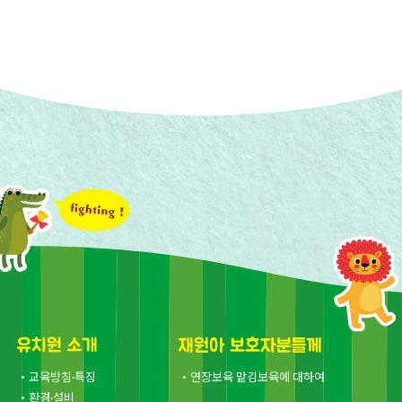
・연장보육 맡김보육에 대하여
・교육방침·특징
・환경·설비