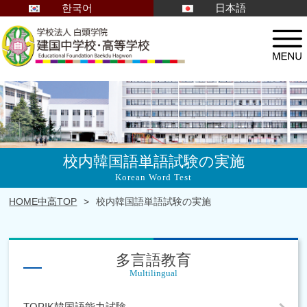
한국어
日本語
校内韓国語単語試験の実施
Korean Word Test
HOME
中高TOP
校内韓国語単語試験の実施
多言語教育
Multilingual
TOPIK韓国語能力試験