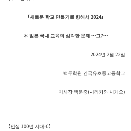
「
새로운
학교
만들기를
향해서
2024
」
＊
일본
국내
교육의
심각한
문제
〜
그
7
〜
2024년 2월 22일
백두학원 건국유초중고등학교
이사장 백운중(시라카와 시게오)
【인생 100년 시대-6】