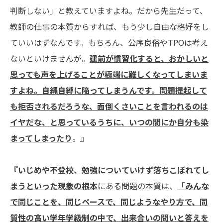
判断しない」と教えていますよね。だから先生だって、
教師の仕事の本質からすれば、もう少し自由な格好をし
ていいはずなんです。もちろん、公序良俗やTPOは考え
ないといけませんが。
建前が慣習化すると、おかしいと
思っても声を上げることが極端に難しくなってしまいま
すよね。自縄自縛に陥ってしまうんです。問題提起して
も拒否されるだろうな、面倒くさいことを言われるのは
イヤだな、と思っているうちに、いつの間にか自分も染
まってしまったり
。』
『
いじめや不登校、勉強についていけず落ちこぼれてし
まうといった現象の根本
にある問題の本質は、
「みんな
で同じことを、同じペースで、同じようなやり方で、同
質性の高い学年学級制の中で、出来合いの問いと答えを