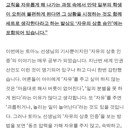
교칙을
자유롭게
해
나가는
과정
속에서
만약
일부의
학생
이
오히려
불편하게
된다면
그
상황을
시정하는
것도
함께
세트로
생각한다라고
하는
발상도
‘
자유의
상호
승인
’
에는
포함되어
있습니다
.”
이번에는 토마노 선생님의 기사뿐이지만 ‘자유의 상호 인
증’의 이야기는 매우 공부가 되었습니다. 지난번 세계 인권
선언도 이런 것이 명기되어 있구나 하고 다시 한번 감탄했
습니다. 어른들이 아이에게 ‘자유’를 주고 싶어 하지 않는
것은 ‘마음대로 해서 버릇이 없어진다’, ‘일의 분별을 못 하
게 된다’라는 이유가 많다고 생각합니다. 또 ‘자유’를 주면
‘괴롭히거나, 놀리는 일이 늘어난다’라는 것도 있을 것입니
다. 그러나 토마노 선생님의 ‘자유의 상호 인증’을 보는 방
법을 보면 ‘동조 압력을 가해 자유를 주지 않고, 속박하고,