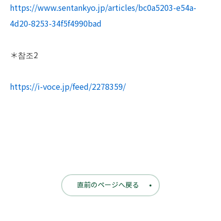
https://www.sentankyo.jp/articles/bc0a5203-e54a-
4d20-8253-34f5f4990bad
＊참조2
https://i-voce.jp/feed/2278359/
直前のページへ戻る