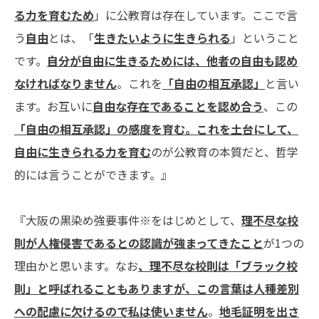
る力を育むため
」に公教育は存在しています。ここで言
う
自由
とは、「
生きたいように生きられる
」ということ
です。
自分が自由に生きるためには、他者の自由も認め
なければなりません
。これを
「自由の相互承認」
と言い
ます。お互いに
自由な存在であることを認め合う
、この
「自由の相互承認」の感度を育む。これを土台にして、
自由に生きられる力を育む
のが公教育の本質だと、哲学
的には言うことができます。』
『大阪の黒染め強要事件※をはじめとして、
理不尽な校
則が人権侵害であるとの認識が強まってきたこと
が1つの
理由かと思います。なお
、理不尽な校則は「ブラック校
則」と呼ばれることもありますが、この言葉は人種差別
への配慮に欠けるので私は使いません
。
地毛証明を出さ