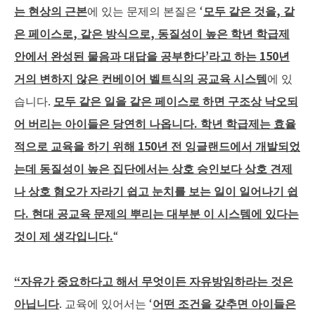
는
현상의
근본
에 있는 문제의 본질은 ‘
모두
같은
것을
,
같
은
페이스로
,
같은
방식으로
,
동질성이
높은
학년
학급제
안에서
완성된
물음과
대답을
공부한다
’
라고
하는
150
년
거의
변하지
않은
컨베이어
벨트식의
공교육
시스템
에 있
습니다.
모두
같은
일을
같은
페이스로
하면
구조상
낙오되
어
버리는
아이들은
당연히
나옵니다
.
학년
학급제는
효율
적으로
교육을
하기
위해
150
년
전
잉글랜드에서
개발되었
는데
동질성이
높은
집단에서는
상호
승인보다
상호
견제
나
상호
혐오가
자라기
쉽고
눈치를
보는
일이
일어나기
쉽
다
.
현대
공교육
문제의
뿌리는
대부분
이
시스템에
있다는
것이
제
생각입니다
.
“
“
자유가
중요하다고
해서
무엇이든
자유방임하라는
것은
아닙니다
. 교육에 있어서는 ‘
어떤
조건을
갖추면
아이들은