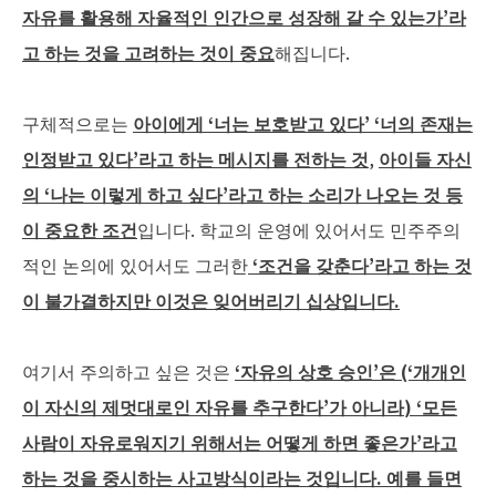
자유를
활용해
자율적인
인간으로
성장해
갈
수
있는가
’
라
고
하는
것을
고려하는
것이
중요
해집니다.
구체적으로는
아이에게
‘
너는
보호받고
있다
’ ‘
너의
존재는
인정받고
있다
’
라고
하는
메시지를
전하는
것
,
아이들
자신
의
‘
나는
이렇게
하고
싶다
’
라고
하는
소리가
나오는
것
등
이
중요한
조건
입니다. 학교의 운영에 있어서도 민주주의
적인 논의에 있어서도 그러한
‘
조건을
갖춘다
’
라고
하는
것
이
불가결하지만
이것은
잊어버리기
십상입니다
.
여기서 주의하고 싶은 것은
‘
자유의
상호
승인
’
은
(‘
개개인
이
자신의
제멋대로인
자유를
추구한다
’
가
아니라
) ‘
모든
사람이
자유로워지기
위해서는
어떻게
하면
좋은가
’
라고
하는
것을
중시하는
사고방식이라는
것입니다
.
예를
들면