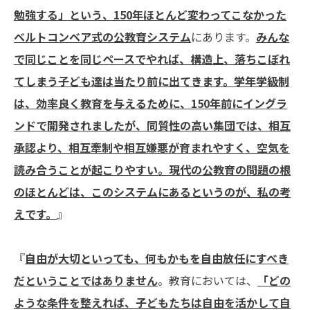
勉強する」という、150年ほとんど変わってこなかった
ベルトコンベア式の公教育システム
にあります。
みんな
で同じことを同じペースでやれば、構造上、落ちこぼれ
てしまう子ども達は当たり前に出てきます。学年学級制
は、効率良く教育を与えるために、150年前にイングラ
ンドで開発されましたが、同質性の高い集団では、相互
承認より、相互牽制や相互嫌悪が育まれやすく、空気を
読み合うことが起こりやすい。現代の公教育の問題の根
のほとんどは、このシステムにあるというのが、私の考
えです。
』
『
自由が大切といっても、何もかもを自由放任にすべき
だということではありません
。教育においては、
「どの
ような条件を整えれば、子どもたちは自由を活かして自