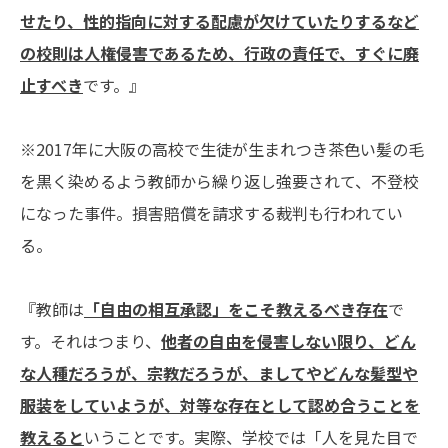
せたり、性的指向に対する配慮が欠けていたりするなど
の校則は人権侵害であるため、行政の責任で、すぐに廃
止すべき
です。』
※2017年に大阪の高校で生徒が生まれつき茶色い髪の毛
を黒く染めるよう教師から繰り返し強要されて、不登校
になった事件。損害賠償を請求する裁判も行われてい
る。
『教師は
「自由の相互承認」をこそ教えるべき存在
で
す。それはつまり、
他者の自由を侵害しない限り、どん
な人種だろうが、宗教だろうが、ましてやどんな髪型や
服装をしていようが、対等な存在として認め合うことを
教えると
いうことです。実際、学校では「人を見た目で