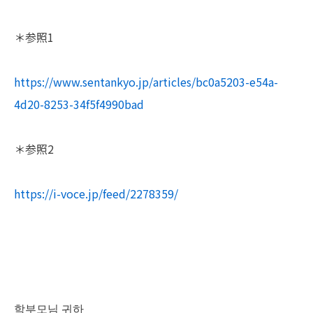
＊参照1
https://www.sentankyo.jp/articles/bc0a5203-e54a-
4d20-8253-34f5f4990bad
＊参照2
https://i-voce.jp/feed/2278359/
학부모님 귀하