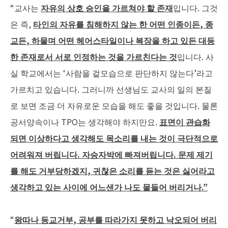
“교사는
자유의
상호
승인을
가르쳐야
할
존재
입니다. 그것
은 즉,
타인의
자유를
침해하지
않는
한
어떤
인종이든
,
종
교든
,
하물며
어떤
헤어스타일이나
복장을
하고
있든
대등
한
존재로서
서로
인정하는
것을
가르친다는
것
입니다. 사
실 학교에서는 ‘사람을 겉모습으로 판단하지 않는다’라고
가르치고 있습니다. 그러니까 선생님도 교사의 일의 본질
로 보면 조금 더 자유로운 모습을 해도 좋을 것입니다. 물론
공서양속이나 TPO는 생각해야 하지만요.
표면이
관습화
되면
이상하다고
생각해도
목소리를
내는
것이
극단적으로
어려워져
버립니다
.
자승자박에
빠져버립니다
.
문제
제기
를
해도
거부당하겠지
,
귀찮은
소리를
듣는
것은
싫어라고
생각하고
있는
사이에
어느샌가
나도
물들어
버리거나
.”
“
왕따나
등교거부
,
공부를
따라가지
못하고
낙오되어
버리