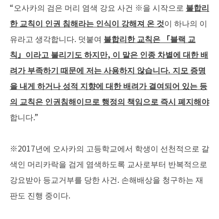
“오사카의 검은 머리 염색 강요 사건 ※을 시작으로
불합리
한
교칙이
인권
침해라는
인식이
강해져
온
것
이 하나의 이
유라고 생각합니다. 덧붙여
불합리한
교칙은
「
블랙
교
칙
」
이라고
불리기도
하지만
,
이
말은
인종
차별에
대한
배
려가
부족하기
때문에
저는
사용하지
않습니다
.
지모
증명
을
내게
하거나
성적
지향에
대한
배려가
결여되어
있는
등
의
교칙은
인권침해이므로
행정의
책임으로
즉시
폐지해야
합니다.”
※2017년에 오사카의 고등학교에서 학생이 선천적으로 갈
색인 머리카락을 검게 염색하도록 교사로부터 반복적으로
강요받아 등교거부를 당한 사건. 손해배상을 청구하는 재
판도 진행 중이다.