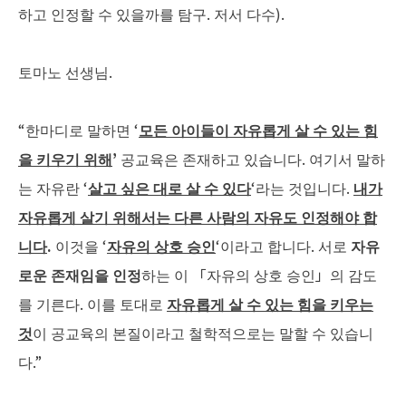
하고 인정할 수 있을까를 탐구. 저서 다수).
토마노 선생님.
“한마디로 말하면 ‘
모든
아이들이
자유롭게
살
수
있는
힘
을
키우기
위해
’
공교육은 존재하고 있습니다. 여기서 말하
는 자유란 ‘
살고
싶은
대로
살
수
있다
‘라는 것입니다.
내가
자유롭게
살기
위해서는
다른
사람의
자유도
인정해야
합
니다
.
이것을 ‘
자유의
상호
승인
‘이라고 합니다. 서로
자유
로운
존재임을
인정
하는 이 「자유의 상호 승인」의 감도
를 기른다. 이를 토대로
자유롭게
살
수
있는
힘을
키우는
것
이 공교육의 본질이라고 철학적으로는 말할 수 있습니
다.”