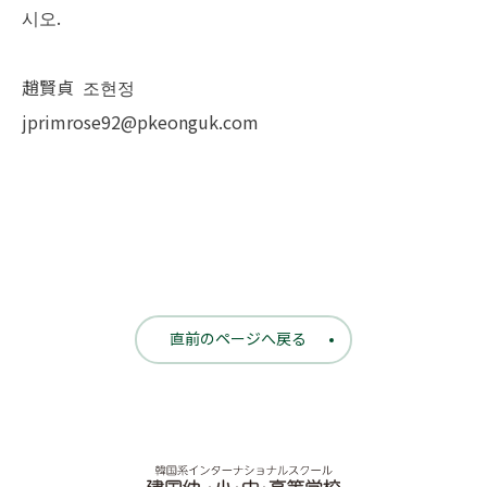
시오.
趙賢貞 조현정
jprimrose92@pkeonguk.com
直前のページへ戻る