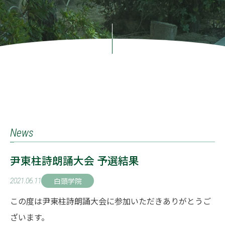
News
尹東柱詩朗誦大会 予選結果
白頭学院
2021.06.11
この度は尹東柱詩朗誦大会に参加いただきありがとうご
ざいます。