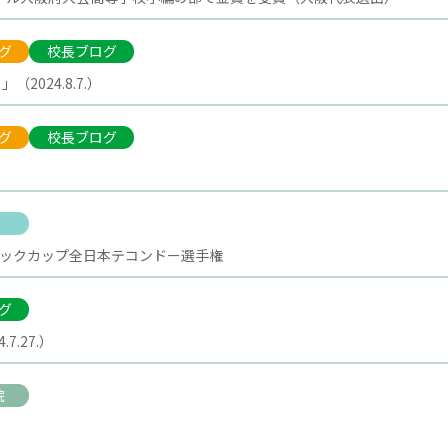
グ
校長ブログ
2024.8.7.）
グ
校長ブログ
ピックカップ全日本テコンドー選手権
グ
7.27.）
院