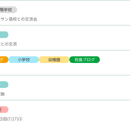
等学校
ンサン高校との交流会
校との交流
グ
小学校
幼稚園
校長ブログ
実施
校
(7/17)②