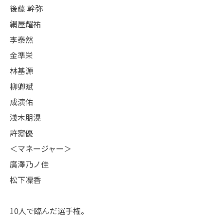
後藤 幹弥
網屋耀祐
李泰然
金準栄
林基源
柳卿斌
成演佑
浅木朋滉
許奫優
＜マネージャー＞
廣澤乃ノ佳
松下凜香
10人で臨んだ選手権。