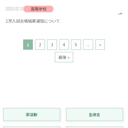
高等学校
2025.02.12
1次入試合格結果通知について
1
2
3
4
5
...
»
最後 »
部活動
生徒会